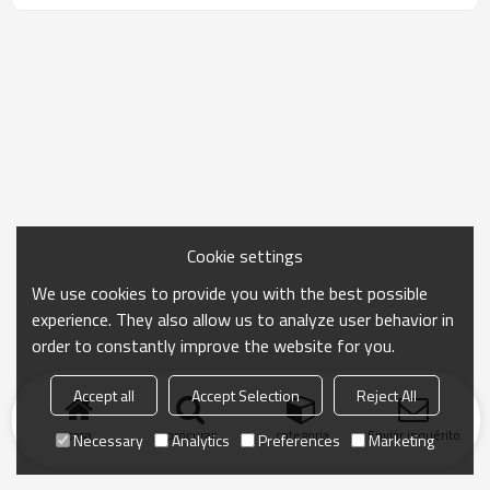
Cookie settings
We use cookies to provide you with the best possible
experience. They also allow us to analyze user behavior in
order to constantly improve the website for you.
Accept all
Accept Selection
Reject All
casa
procurar
categoria
Enviar inquérito
Necessary
Analytics
Preferences
Marketing