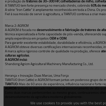
e produção de
tratores de 30–300 HP, colheitadeiras de milho, colheit
A TIANTUO tem forte presença no mercado chinês, cobrindo
60% do mer
A série “Iron Cattle” é amplamente reconhecida em toda a China. Os p
Fiel à sua missão de servir à agricultura, a TIANTUO continua a criar ma
Marca 2: AGRICM
A AGRICM é focada no
desenvolvimento e fabricação de tratores de alt
técnica especializada e forte capacidade de pós-venda, oferecendo s
ampla experiência em projetos
OEM e ODM
.
Para garantir excelente estabilidade, durabilidade e eficiência, a AG
A AGRICM obteve diversas certificações internacionais reconhecidas, i
A marca aplica rigoroso controle de qualidade na produção, oferece
ate
culturas agrícolas
.
A AGRICM inclui:
Shandong Agricm Agricultural Machinery Manufacturing Co., Ltd.
Herança + Inovação: Duas Marcas, Uma Força
TIANTUO (Iron Cattle) e AGRICM formam juntas um poderoso grupo de 
TIANTUO:
Mais de 60 anos de experiência, influência nacional e forte 
AGRICM:
Voltada ao mercado internacional, posicionamento de alta quali
Como duas marcas pertencentes ao mesmo grupo, continuaremos ofe
desenvolvimento da agricultura moderna globalmente.
We use cookies to provide you with the best pos