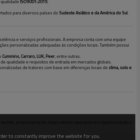
e qualidade
ISO9001:2015
.
ortados para diversos países do
Sudeste Asiático e da América do Sul
.
celência e serviços profissionais. A empresa conta com uma equipe
luções personalizadas adequadas às condições locais. Também possui
mo
Cummins, Carraro, LUK, Peer
, entre outras.
 de qualidade e requisitos de entrada em mercados globais.
sonalizadas de tratores com base em diferenças locais de
clima, solo e
o mundo, proporcionando maior retorno operacional e impulsionando o
order to constantly improve the website for you.