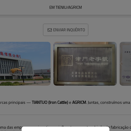
EM TIENIU/AGRICM
ENVIAR INQUÉRITO
rcas principais —
TIANTUO (Iron Cattle)
e
AGRICM
. Juntas, construímos uma
é uma das empresas mais antigas e influentes no setor chinês de fabricaçã